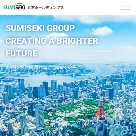
SUMISEKI GROUP
CREATING A BRIGHTER
FUTURE
人と技術と資源と向き合い、その先へ